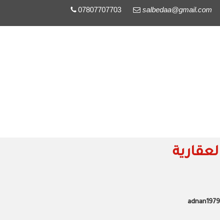
07807707703
salbedaa@gmail.com
لات
مواد بناء
المزيد
عقارية