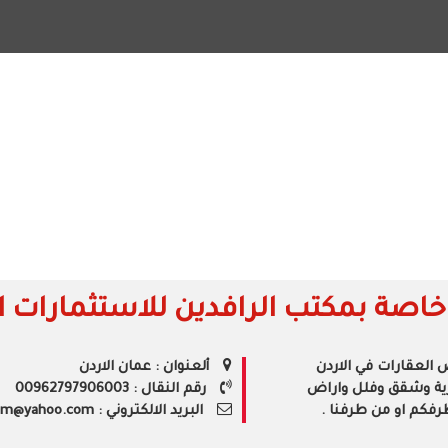
راضي سكنية
اراضي زراعية
عمارات
استثمارات
مقاو
صة بمكتب الرافدين للاستثمارات ال
العقارات في الاردن
ألعنوان : عمان الاردن
ارية وشقق وفلل واراض
رقم النقال : 00962797906003
رفكم او من طرفنا .
البريد الالكتروني : adnan1979m@yahoo.com