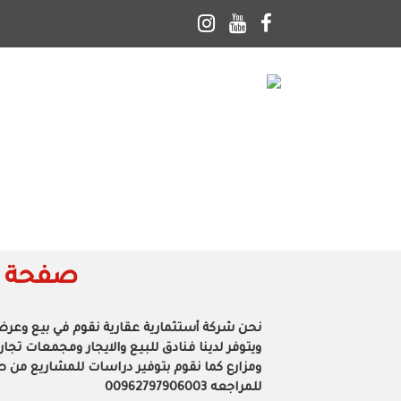
منازل
شقق
مكاتب
محلات
ا
صفحة خا
نحن شركة أستثمارية عقارية نقوم في بيع وعرض 
ويتوفر لدينا فنادق للبيع والايجار ومجمعات تج
ومزارع كما نقوم بتوفير دراسات للمشاريع من ط
للمراجعه 00962797906003