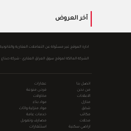
آخر العروض
ادارة الموقع غير مسئولة عن التعاملات العقارية والقانوني
الشركة المالكة لموقع سوق العراق العقاري - شركة صناع الابداع للع
اتصل بنا
عمارات
من نحن
فرص منوعة
الاعلانات
مقاولات
منازل
مواد بناء
شقق
مواد منزلية واثاث
مكاتب
خدمات عامة
محلات
مصارف وتمويل
اراضي سكنية
استثمارات