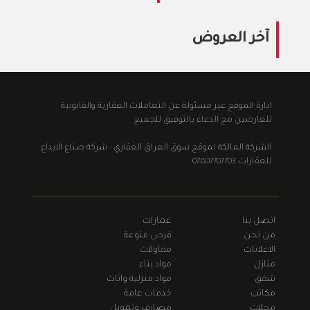
آخر العروض
ادارة الموقع غير مسئولة عن التعاملات العقارية والقانونية
للعارضين مع الدعاء بالتوفيق للجميع
الشركة المالكة لموقع سوق العراق العقاري - شركة صناع الابداع
للعقارات 07807707703
اتصل بنا
عمارات
من نحن
فرص منوعة
الاعلانات
مقاولات
منازل
مواد بناء
شقق
مواد منزلية واثاث
مكاتب
خدمات عامة
محلات
مصارف وتمويل