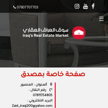
07807707703
☰
صفحة خاصة بمصدق
ألعنوان : المنصور
رقم النقال :
07811754805
البريد الالكتروني :
Zaid_iraqi200@yahoo.com