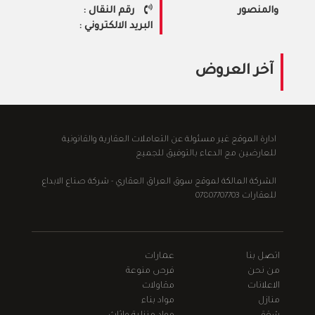
والمنصور
رقم النقال :
البريد الالكتروني :
آخر العروض
ادارة الموقع غير مسئولة عن التعاملات العقارية والقانونية
للعارضين مع الدعاء بالتوفيق للجميع
الشركة المالكة لموقع سوق العراق العقاري - شركة صناع الابداع
للعقارات 07807707703
اتصل بنا
عمارات
من نحن
فرص منوعة
الاعلانات
مقاولات
منازل
مواد بناء