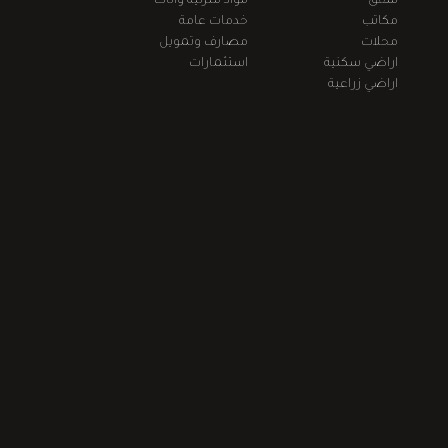
شقق
مواد منزلية واثاث
مكاتب
خدمات عامة
محلات
مصارف وتمويل
اراضي سكنية
استثمارات
اراضي زراعية