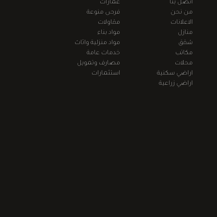
اتصل بنا
عمارات
من نحن
فرص منوعة
الاعلانات
مقاولات
منازل
مواد بناء
شقق
مواد منزلية واثاث
مكاتب
خدمات عامة
محلات
مصارف وتمويل
اراضي سكنية
استثمارات
اراضي زراعية