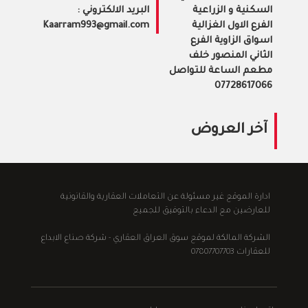
السكنية و الزراعية
البريد الالكتروني :
الفرع الاول الغزالية
Kaarram993@gmail.com
اسواق الزاوية الفرع
الثاني المنصور خلف
مطعم الساعة للتواصل
07728617066
آخر العروض
ادارة الموقع غير مسئولة عن التعاملات العقارية والقانونية
للعارضين مع الدعاء بالتوفيق للجميع
الشركة المالكة لموقع سوق العراق العقاري - شركة صناع الابداع
للعقارات 07807707703