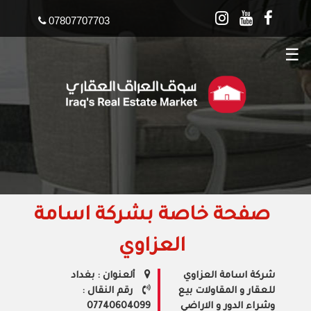
07807707703
☰
صفحة خاصة بشركة اسامة
العزاوي
شركة اسامة العزاوي
ألعنوان : بغداد
للعقار و المقاولات بيع
رقم النقال :
وشراء الدور و الاراضي
07740604099