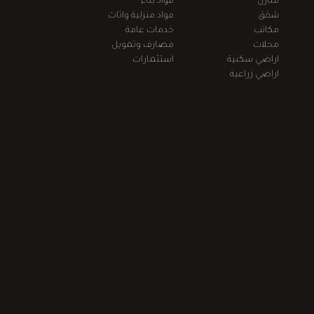
منازل
مواد بناء
شقق
مواد منزلية واثاث
مكاتب
خدمات عامة
محلات
مصارف وتمويل
اراضي سكنية
استثمارات
اراضي زراعية