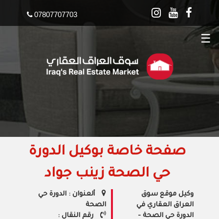
07807707703
☰
صفحة خاصة بوكيل الدورة
حي الصحة زينب جواد
وكيل موقع سوق
ألعنوان : الدورة حي
العراق العقاري في
الصحة
الدورة حي الصحة -
رقم النقال :