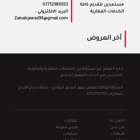
مستعدين لتقديم كافة
07712383053
الخدمات العقارية
البريد الالكتروني :
Zainabjawad96@gmail.com
آخر العروض
ادارة الموقع غير مسئولة عن التعاملات العقارية والقانونية
للعارضين مع الدعاء بالتوفيق للجميع
الشركة المالكة لموقع سوق العراق العقاري - شركة صناع الابداع
للعقارات 07807707703
اتصل بنا
عمارات
من نحن
فرص منوعة
الاعلانات
مقاولات