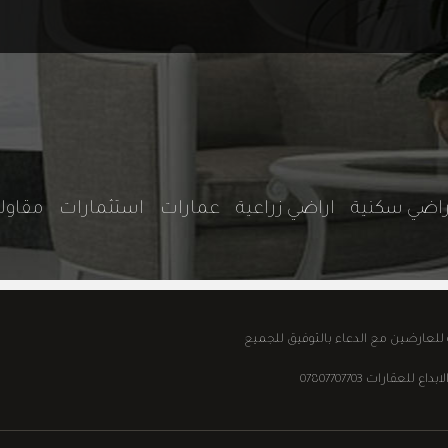
راضي سكنية
اراضي زراعية
عمارات
استثمارات
مقاو
ة للعارضين مع الدعاء بالتوفيق للجميع
قارات 07807707703