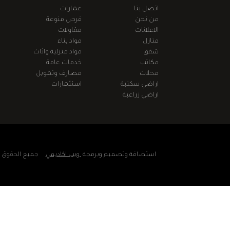
اتصل بنا
عمارات
من نحن
فرص منوعة
الاعلانات
مقاولات
منازل
مواد بناء
شقق
مواد منزلية واثاث
مكاتب
خدمات عامة
محلات
مصارف وتمويل
اراضي سكنية
استثمارات
اراضي زراعية
استضافة وتصميم وبرمجة
ويب اكاديمي
جميع الحقوق مح