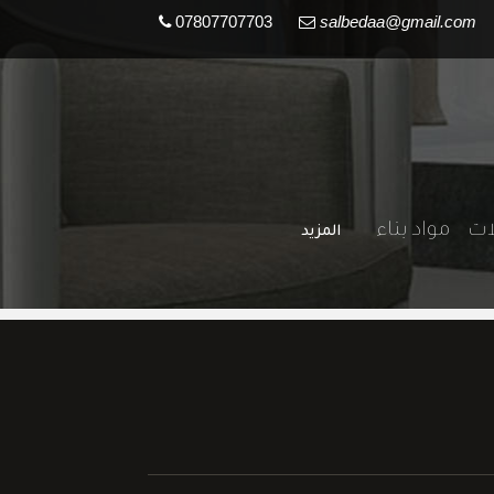
07807707703
salbedaa@gmail.com
لات
مواد بناء
المزيد