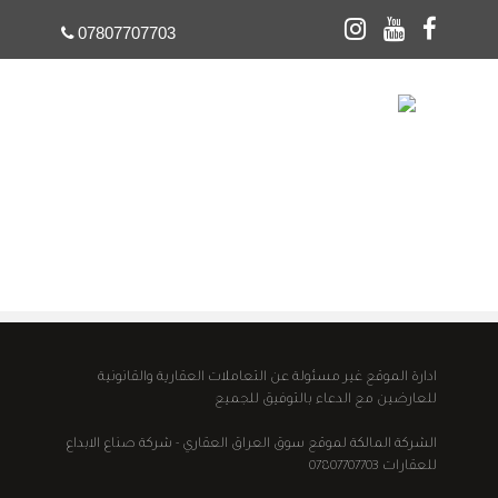
07807707703
☰
ادارة الموقع غير مسئولة عن التعاملات العقارية والقانونية
للعارضين مع الدعاء بالتوفيق للجميع
الشركة المالكة لموقع سوق العراق العقاري - شركة صناع الابداع
للعقارات 07807707703