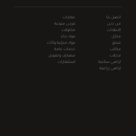
اتصل بنا
عمارات
من نحن
فرص منوعة
الاعلانات
مقاولات
منازل
مواد بناء
شقق
مواد منزلية واثاث
مكاتب
خدمات عامة
محلات
مصارف وتمويل
اراضي سكنية
استثمارات
اراضي زراعية