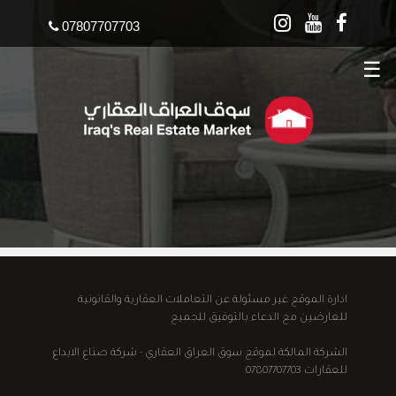
07807707703
☰
ادارة الموقع غير مسئولة عن التعاملات العقارية والقانونية
للعارضين مع الدعاء بالتوفيق للجميع
الشركة المالكة لموقع سوق العراق العقاري - شركة صناع الابداع
للعقارات 07807707703