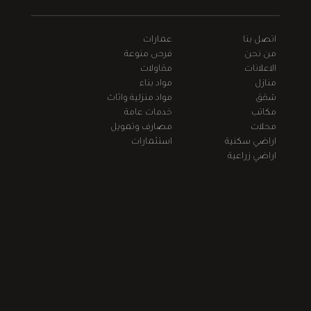
اتصل بنا
عمارات
من نحن
فرص منوعة
الاعلانات
مقاولات
منازل
مواد بناء
شقق
مواد منزلية واثاث
مكاتب
خدمات عامة
محلات
مصارف وتمويل
اراضي سكنية
استثمارات
اراضي زراعية