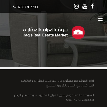
07807707703
☰
ادارة الموقع غير مسئولة عن التعاملات العقارية والقانونية
للعارضين مع الدعاء بالتوفيق للجميع
الشركة المالكة لموقع سوق العراق العقاري - شركة صناع الابداع
للعقارات 07807707703