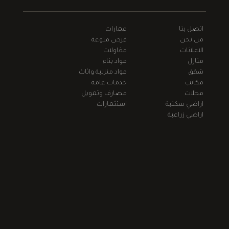
اتصل بنا
عمارات
من نحن
فرص منوعة
الاعلانات
مقاولات
منازل
مواد بناء
شقق
مواد منزلية واثاث
مكاتب
خدمات عامة
محلات
مصارف وتمويل
اراضي سكنية
استثمارات
اراضي زراعية