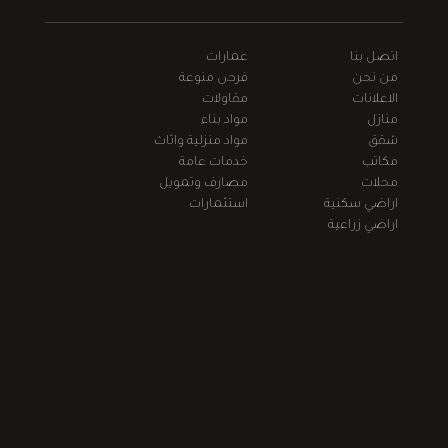
اتصل بنا
عمارات
من نحن
فرص منوعة
الاعلانات
مقاولات
منازل
مواد بناء
شقق
مواد منزلية واثاث
مكاتب
خدمات عامة
محلات
مصارف وتمويل
اراضي سكنية
استثمارات
اراضي زراعية