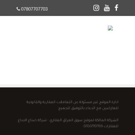
07807707703
☰
ادارة الموقع غير مسئولة عن التعاملات العقارية والقانونية
للعارضين مع الدعاء بالتوفيق للجميع
الشركة المالكة لموقع سوق العراق العقاري - شركة صناع الابداع
للعقارات 07807707703