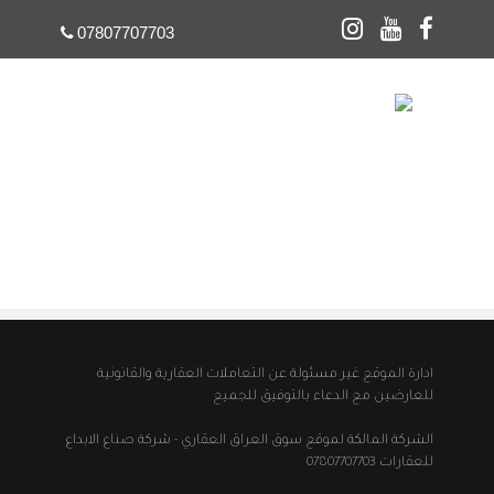
07807707703
☰
ادارة الموقع غير مسئولة عن التعاملات العقارية والقانونية
للعارضين مع الدعاء بالتوفيق للجميع
الشركة المالكة لموقع سوق العراق العقاري - شركة صناع الابداع
للعقارات 07807707703