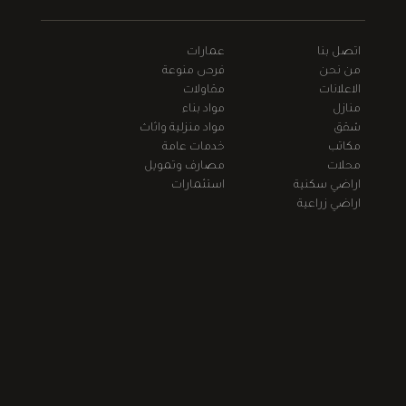
اتصل بنا
عمارات
من نحن
فرص منوعة
الاعلانات
مقاولات
منازل
مواد بناء
شقق
مواد منزلية واثاث
مكاتب
خدمات عامة
محلات
مصارف وتمويل
اراضي سكنية
استثمارات
اراضي زراعية