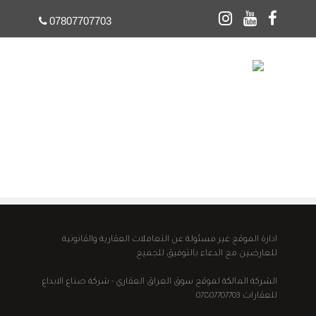
07807707703
☰
ادارة الموقع غير مسئولة عن التعاملات العقارية والقانونية
للعارضين مع الدعاء بالتوفيق للجميع
الشركة المالكة لموقع سوق العراق العقاري - شركة صناع الابداع
للعقارات 07807707703