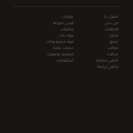
اتصل بنا
عمارات
من نحن
فرص منوعة
الاعلانات
مقاولات
منازل
مواد بناء
شقق
مواد منزلية واثاث
مكاتب
خدمات عامة
محلات
مصارف وتمويل
اراضي سكنية
استثمارات
اراضي زراعية