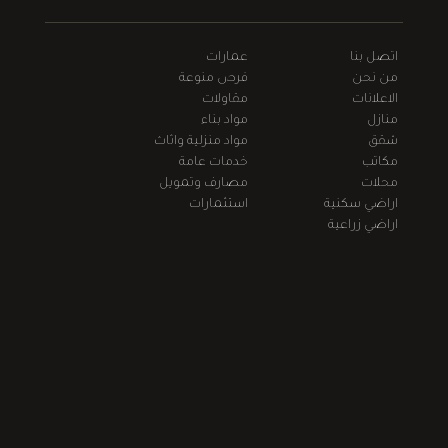
اتصل بنا
عمارات
من نحن
فرص منوعة
الاعلانات
مقاولات
منازل
مواد بناء
شقق
مواد منزلية واثاث
مكاتب
خدمات عامة
محلات
مصارف وتمويل
اراضي سكنية
استثمارات
اراضي زراعية