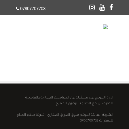
07807707703
☰
ادارة الموقع غير مسئولة عن التعاملات العقارية والقانونية
للعارضين مع الدعاء بالتوفيق للجميع
الشركة المالكة لموقع سوق العراق العقاري - شركة صناع الابداع
للعقارات 07807707703