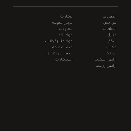
اتصل بنا
عمارات
من نحن
فرص منوعة
الاعلانات
مقاولات
منازل
مواد بناء
شقق
مواد منزلية واثاث
مكاتب
خدمات عامة
محلات
مصارف وتمويل
اراضي سكنية
استثمارات
اراضي زراعية