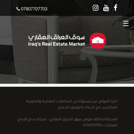
07807707703
☰
ادارة الموقع غير مسئولة عن التعاملات العقارية والقانونية
للعارضين مع الدعاء بالتوفيق للجميع
الشركة المالكة لموقع سوق العراق العقاري - شركة صناع الابداع
للعقارات 07807707703