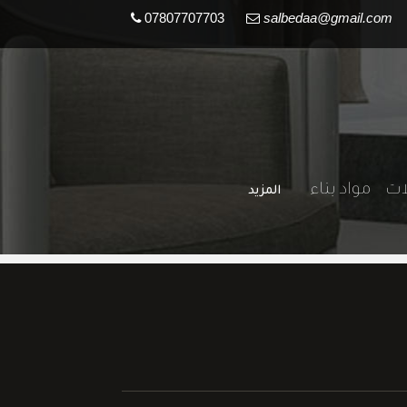
07807707703
salbedaa@gmail.com
لات
مواد بناء
المزيد