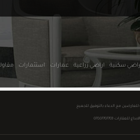
راضي سكنية
اراضي زراعية
عمارات
استثمارات
مقاو
ة للعارضين مع الدعاء بالتوفيق للجميع
قارات 07807707703