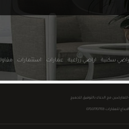
راضي سكنية
اراضي زراعية
عمارات
استثمارات
مقاو
ة للعارضين مع الدعاء بالتوفيق للجميع
قارات 07807707703