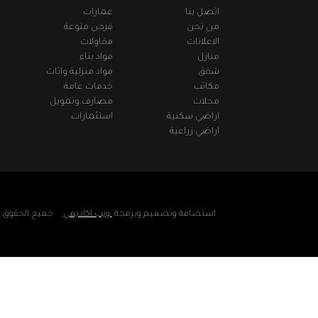
اتصل بنا
عمارات
من نحن
فرص منوعة
الاعلانات
مقاولات
منازل
مواد بناء
شقق
مواد منزلية واثاث
مكاتب
خدمات عامة
محلات
مصارف وتمويل
اراضي سكنية
استثمارات
اراضي زراعية
استضافة وتصميم وبرمجة
ويب اكاديمي
جميع الحقوق مح