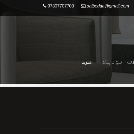
07807707703
salbedaa@gmail.com
لات
مواد بناء
المزيد