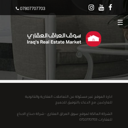
07807707703
☰
ادارة الموقع غير مسئولة عن التعاملات العقارية والقانونية
للعارضين مع الدعاء بالتوفيق للجميع
الشركة المالكة لموقع سوق العراق العقاري - شركة صناع الابداع
للعقارات 07807707703