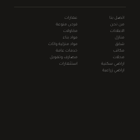
اتصل بنا
عمارات
من نحن
فرص منوعة
الاعلانات
مقاولات
منازل
مواد بناء
شقق
مواد منزلية واثاث
مكاتب
خدمات عامة
محلات
مصارف وتمويل
اراضي سكنية
استثمارات
اراضي زراعية