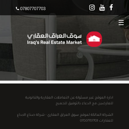
07807707703
☰
ادارة الموقع غير مسئولة عن التعاملات العقارية والقانونية
للعارضين مع الدعاء بالتوفيق للجميع
الشركة المالكة لموقع سوق العراق العقاري - شركة صناع الابداع
للعقارات 07807707703