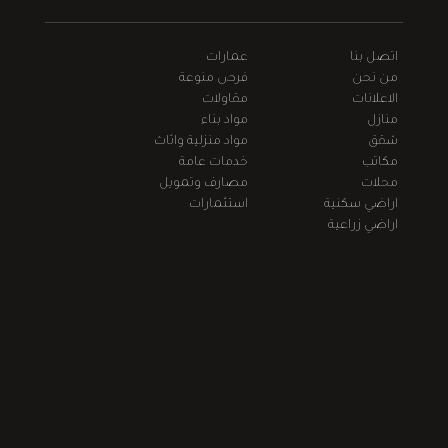
اتصل بنا
عمارات
من نحن
فرص منوعة
الاعلانات
مقاولات
منازل
مواد بناء
شقق
مواد منزلية واثاث
مكاتب
خدمات عامة
محلات
مصارف وتمويل
اراضي سكنية
استثمارات
اراضي زراعية