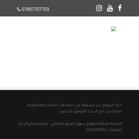
07807707703
☰
ادارة الموقع غير مسئولة عن التعاملات العقارية والقانونية
للعارضين مع الدعاء بالتوفيق للجميع
الشركة المالكة لموقع سوق العراق العقاري - شركة صناع الابداع
للعقارات 07807707703