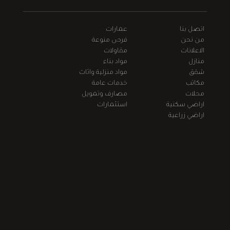
اتصل بنا
عمارات
من نحن
فرص منوعة
الاعلانات
مقاولات
منازل
مواد بناء
شقق
مواد منزلية واثاث
مكاتب
خدمات عامة
محلات
مصارف وتمويل
اراضي سكنية
استثمارات
اراضي زراعية