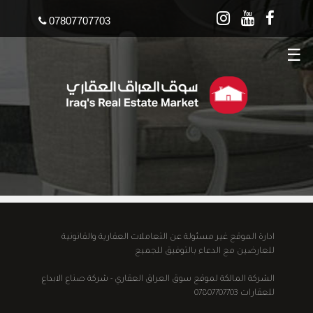
07807707703
☰
ادارة الموقع غير مسئولة عن التعاملات العقارية والقانونية
للعارضين مع الدعاء بالتوفيق للجميع
الشركة المالكة لموقع سوق العراق العقاري - شركة صناع الابداع
للعقارات 07807707703