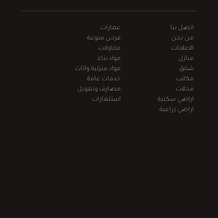
اتصل بنا
عمارات
من نحن
فرص منوعة
الاعلانات
مقاولات
منازل
مواد بناء
شقق
مواد منزلية واثاث
مكاتب
خدمات عامة
محلات
مصارف وتمويل
اراضي سكنية
استثمارات
اراضي زراعية