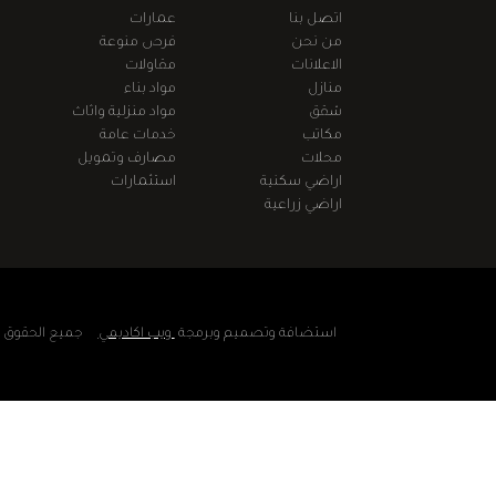
اتصل بنا
عمارات
من نحن
فرص منوعة
الاعلانات
مقاولات
منازل
مواد بناء
شقق
مواد منزلية واثاث
مكاتب
خدمات عامة
محلات
مصارف وتمويل
اراضي سكنية
استثمارات
اراضي زراعية
استضافة وتصميم وبرمجة
ويب اكاديمي
جميع الحقوق مح