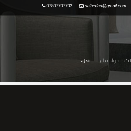
07807707703
salbedaa@gmail.com
لات
مواد بناء
المزيد