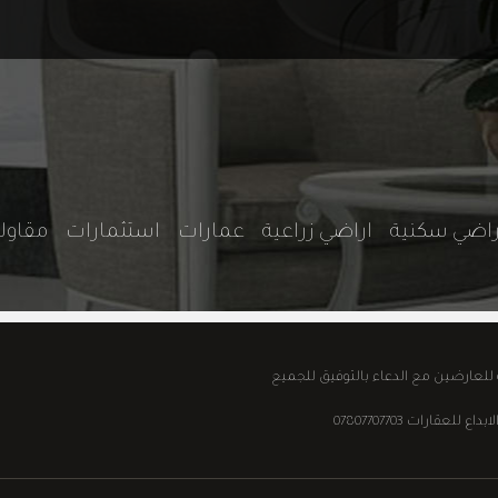
راضي سكنية
اراضي زراعية
عمارات
استثمارات
مقاو
ة للعارضين مع الدعاء بالتوفيق للجميع
قارات 07807707703