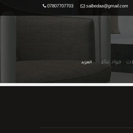
07807707703
salbedaa@gmail.com
لات
مواد بناء
المزيد