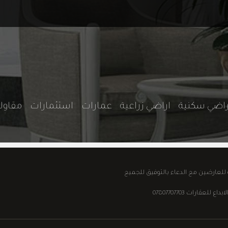
راضي سكنية
اراضي زراعية
عمارات
استثمارات
مقاو
ة للعارضين مع الدعاء بالتوفيق للجميع
قارات 07807707703