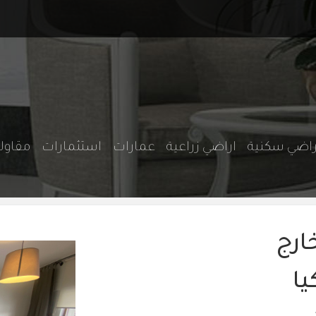
راضي سكنية
اراضي زراعية
عمارات
استثمارات
مقاو
ارج
يا