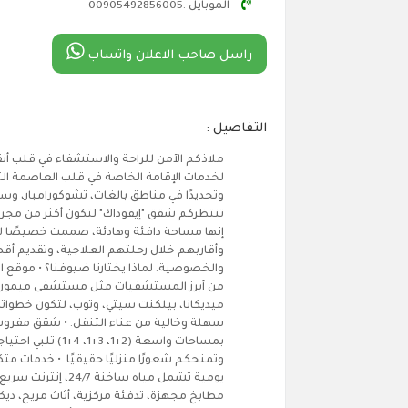
الموبايل :00905492856005
راسل صاحب الاعلان واتساب
التفاصيل :
ملاذكم الآمن للراحة والاستشفاء في قلب أنقر
لخدمات الإقامة الخاصة في قلب العاصمة التر
وتحديدًا في مناطق بالغات، تشوكورامبار، وس
تنتظركم شقق "إيفوداك" لتكون أكثر من مجرد
إنها مساحة دافئة وهادئة، صممت خصيصًا ل
وأقاربهم خلال رحلتهم العلاجية، وتقديم أقص
والخصوصية. لماذا يختارنا ضيوفنا؟ • موقع ا
من أبرز المستشفيات مثل مستشفى ميموريا
ميديكانا، بيلكنت سيتي، وتوب، لتكون خطواتك
سهلة وخالية من عناء التنقل. • شقق مفروش
بمساحات واسعة (2+1، 3+1، 4
وتمنحكم شعورًا منزليًا حقيقيًا. • خدمات متك
مطابخ مجهزة، تدفئة مركزية، أثاث مريح، دي