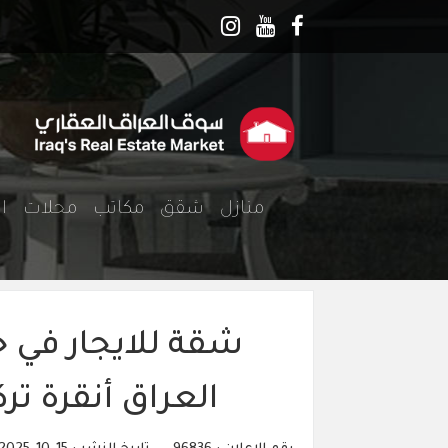
منازل
شقق
مكاتب
محلات
ا
شقة للايجار في خ
العراق أنقرة ترك