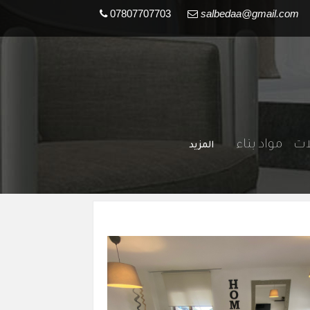
07807707703
salbedaa@gmail.com
لات
مواد بناء
المزيد