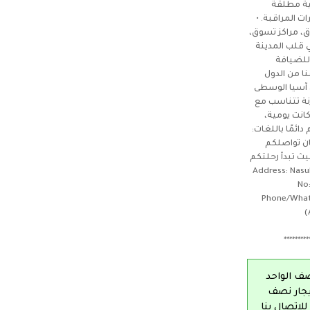
ية مطلقة
ت المراقبة. •
ق، مراكز تسوق،
 قلب المدينة
 للضيافة
نا من الدول
ل آسيا الوسطى
رنة تتناسب مع
كانت يومية،
ائمًا باللغات:
مان تواصلكم
ث تبدأ رحلتكم
Address: Nasuh Akar m.
No:
Phone/What
(
*********
ف الواحد
ايجار نصف
لاتصال بنا