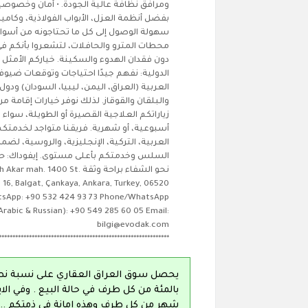
ومرافق نظافة عالية الجودة. • أمان وخصوص
بفضل أنظمة العزل، الأبواب الفولاذية، وكاميرا
سهولة الوصول إلى كل ما تحتاجونه من أسوا
محطات المترو والحافلات، لتشعروا بأنكم في
دون فقدان الهدوء والسكينة. خياركم الأمثل
الدولية: نفهم جيدًا احتياجات وتوقعات ضيوف
العربية (العراق، اليمن، ليبيا، السودان) ودو
والبلقان والقوقاز. لذلك نوفر خيارات إقامة م
زياراتكم العلاجية القصيرة أو الطويلة، سواء 
أسبوعية، أو شهرية. فريقنا متواجد لخدمتكم د
العربية، التركية، الإنجليزية، والروسية، لض
السلس وخدمتكم بأعلى مستوى. إيفوداك: حي
نحو الشفاء براحة وثقة ah. 1400 St
 16, Balgat, Çankaya, Ankara, Turkey, 06520
sApp: +90 532 424 93 73 Phone/WhatsApp
Arabic & Russian): +90 549 285 60 05 Email:
bilgi@evodak.com
**************************************************************
يحصل سوق العراق العقاري على نسبة نص
بالمئة من كل طرف في حالة البيع . وفي ال
شهر من كل طرف وهذه امانة في ذمتكم .. ل