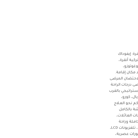
ة: إيفوداك
كية أنقرة،
وغوتوزو،
 مكان إقامة.
احتضان المرضى
ى درجات الراحة
ستراتيجي بالقرب
ل، كورو،
م نحو العلاج
ة بالكامل
+1) تلبي احتياجات العائلات،
املة وراحة
يومية تشمل مياه ساخنة 24/7، إنترنت سريع، تلفزيونات LCD،
كورات عصرية،