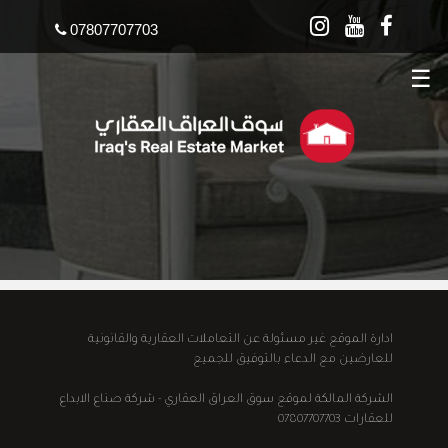
07807707703
☰
ادارة الموقع غير مسئولة عن التعاملات العقارية والقانونية
للعارضين مع الدعاء بالتوفيق للجميع
الشركة المالكة لموقع سوق العراق العقاري - شركة صناع الابداع
للعقارات 07807707703