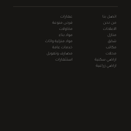
اتصل بنا
عمارات
من نحن
فرص منوعة
الاعلانات
مقاولات
منازل
مواد بناء
شقق
مواد منزلية واثاث
مكاتب
خدمات عامة
محلات
مصارف وتمويل
اراضي سكنية
استثمارات
اراضي زراعية