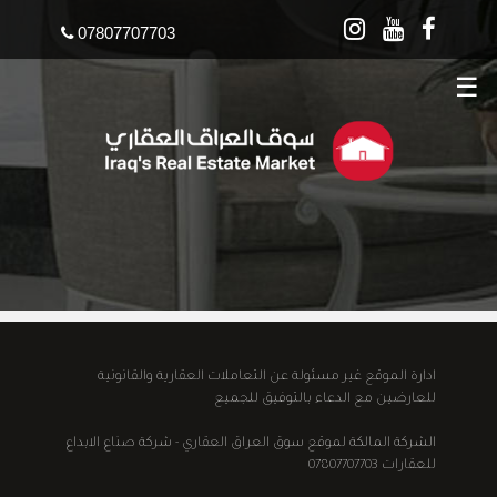
07807707703
☰
ادارة الموقع غير مسئولة عن التعاملات العقارية والقانونية
للعارضين مع الدعاء بالتوفيق للجميع
الشركة المالكة لموقع سوق العراق العقاري - شركة صناع الابداع
للعقارات 07807707703