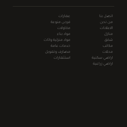
اتصل بنا
عمارات
من نحن
فرص منوعة
الاعلانات
مقاولات
منازل
مواد بناء
شقق
مواد منزلية واثاث
مكاتب
خدمات عامة
محلات
مصارف وتمويل
اراضي سكنية
استثمارات
اراضي زراعية