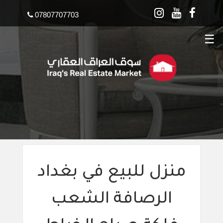
07807707703
منزل للبيع في بغداد
الرصافة الشعب